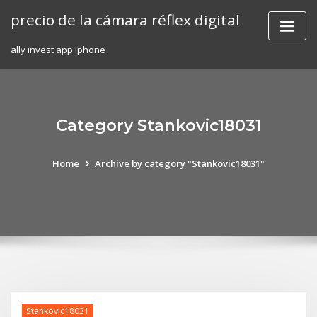
Skip
precio de la cámara réflex digital
to
content
ally invest app iphone
Category Stankovic18031
Home
Archive by category "Stankovic18031"
Stankovic18031