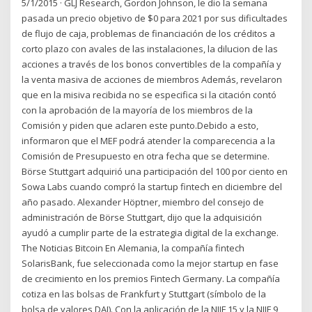
5/1/2015 · GLJ Research, Gordon Johnson, le dio la semana
pasada un precio objetivo de $0 para 2021 por sus dificultades
de flujo de caja, problemas de financiación de los créditos a
corto plazo con avales de las instalaciones, la dilucion de las
acciones a través de los bonos convertibles de la compañía y
la venta masiva de acciones de miembros Además, revelaron
que en la misiva recibida no se especifica si la citación contó
con la aprobación de la mayoría de los miembros de la
Comisión y piden que aclaren este punto.Debido a esto,
informaron que el MEF podrá atender la comparecencia a la
Comisión de Presupuesto en otra fecha que se determine.
Börse Stuttgart adquirió una participación del 100 por ciento en
Sowa Labs cuando compró la startup fintech en diciembre del
año pasado. Alexander Höptner, miembro del consejo de
administración de Börse Stuttgart, dijo que la adquisición
ayudó a cumplir parte de la estrategia digital de la exchange.
The Noticias Bitcoin En Alemania, la compañía fintech
SolarisBank, fue seleccionada como la mejor startup en fase
de crecimiento en los premios Fintech Germany. La compañía
cotiza en las bolsas de Frankfurt y Stuttgart (símbolo de la
bolsa de valores DAI). Con la aplicación de la NIIF 15 y la NIIF 9