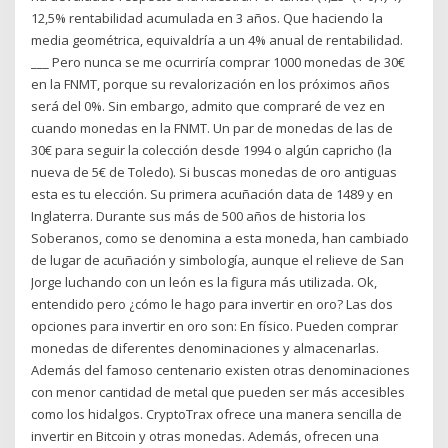
12,5% rentabilidad acumulada en 3 años. Que haciendo la
media geométrica, equivaldría a un 4% anual de rentabilidad.
___ Pero nunca se me ocurriría comprar 1000 monedas de 30€
en la FNMT, porque su revalorización en los próximos años
será del 0%. Sin embargo, admito que compraré de vez en
cuando monedas en la FNMT. Un par de monedas de las de
30€ para seguir la colección desde 1994 o algún capricho (la
nueva de 5€ de Toledo). Si buscas monedas de oro antiguas
esta es tu elección. Su primera acuñación data de 1489 y en
Inglaterra. Durante sus más de 500 años de historia los
Soberanos, como se denomina a esta moneda, han cambiado
de lugar de acuñación y simbología, aunque el relieve de San
Jorge luchando con un león es la figura más utilizada. Ok,
entendido pero ¿cómo le hago para invertir en oro? Las dos
opciones para invertir en oro son: En físico. Pueden comprar
monedas de diferentes denominaciones y almacenarlas.
Además del famoso centenario existen otras denominaciones
con menor cantidad de metal que pueden ser más accesibles
como los hidalgos. CryptoTrax ofrece una manera sencilla de
invertir en Bitcoin y otras monedas. Además, ofrecen una