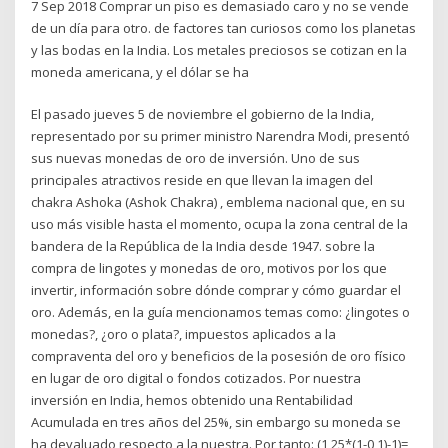
7 Sep 2018 Comprar un piso es demasiado caro y no se vende
de un día para otro. de factores tan curiosos como los planetas
y las bodas en la India. Los metales preciosos se cotizan en la
moneda americana, y el dólar se ha
El pasado jueves 5 de noviembre el gobierno de la India,
representado por su primer ministro Narendra Modi, presentó
sus nuevas monedas de oro de inversión. Uno de sus
principales atractivos reside en que llevan la imagen del
chakra Ashoka (Ashok Chakra) , emblema nacional que, en su
uso más visible hasta el momento, ocupa la zona central de la
bandera de la República de la India desde 1947. sobre la
compra de lingotes y monedas de oro, motivos por los que
invertir, información sobre dónde comprar y cómo guardar el
oro. Además, en la guía mencionamos temas como: ¿lingotes o
monedas?, ¿oro o plata?, impuestos aplicados a la
compraventa del oro y beneficios de la posesión de oro físico
en lugar de oro digital o fondos cotizados. Por nuestra
inversión en India, hemos obtenido una Rentabilidad
Acumulada en tres años del 25%, sin embargo su moneda se
ha devaluado respecto a la nuestra. Por tanto: (1,25*(1-0,1)-1)=