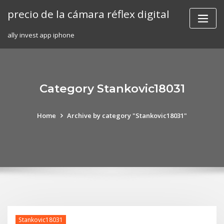
Skip
precio de la cámara réflex digital
to
content
ally invest app iphone
Category Stankovic18031
Home
Archive by category "Stankovic18031"
Stankovic18031