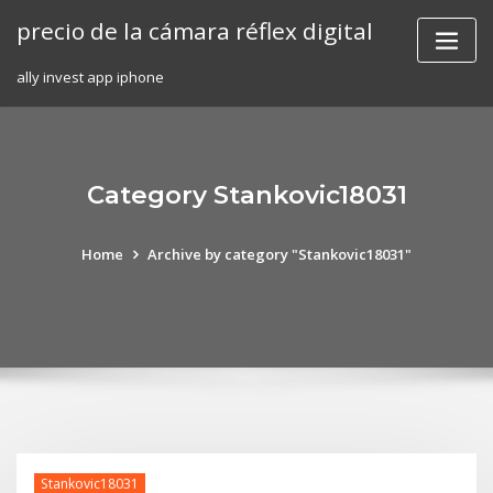
Skip
precio de la cámara réflex digital
to
content
ally invest app iphone
Category Stankovic18031
Home
Archive by category "Stankovic18031"
Stankovic18031