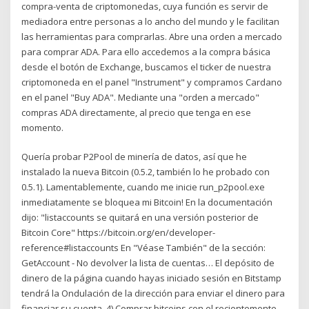
compra-venta de criptomonedas, cuya función es servir de
mediadora entre personas a lo ancho del mundo y le facilitan
las herramientas para comprarlas. Abre una orden a mercado
para comprar ADA. Para ello accedemos a la compra básica
desde el botón de Exchange, buscamos el ticker de nuestra
criptomoneda en el panel "Instrument" y compramos Cardano
en el panel "Buy ADA". Mediante una "orden a mercado"
compras ADA directamente, al precio que tenga en ese
momento.
Quería probar P2Pool de minería de datos, así que he
instalado la nueva Bitcoin (0.5.2, también lo he probado con
0.5.1). Lamentablemente, cuando me inicie run_p2pool.exe
inmediatamente se bloquea mi Bitcoin! En la documentación
dijo: "listaccounts se quitará en una versión posterior de
Bitcoin Core" https://bitcoin.org/en/developer-
reference#listaccounts En "Véase También" de la sección:
GetAccount - No devolver la lista de cuentas… El depósito de
dinero de la página cuando hayas iniciado sesión en Bitstamp
tendrá la Ondulación de la dirección para enviar el dinero para
financiar su cuenta. 4) Comprar bitcoins con el recientemente