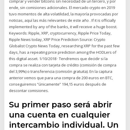
comprar y vender bitcoins sin necesidad de un tercero, y por
ende, sin comisiones adicionales. El mercado crypto en 2019
tuvo momentos de alta volatilidad, la mayoría provocadas por
noticias, aquí las más relevantes de este año . If it is officially
implemented by any of the banks, it will receive a huge boost.
Keywords: Ripple, XRP, cryptocurrency, Ripple Price Today,
Ripple News today, XRP Price Prediction Source: Crypto
Globalist Crypto News Today, researching XRP for the past few
days, has a repeating price prediction among the HODLers of
this digital asset. 1/10/2018 · Tendremos que decidir si la
compra se realiza con tarjeta de crédito (comisión de compra
del 3,99%) o transferencia (comisión gratuita). En la captura
anterior vemos que para una compra de 200 euros en BTC,
conseguiremos “únicamente” 194,15 euros después de
descontar comisiones.
Su primer paso será abrir
una cuenta en cualquier
intercambio individual. Un