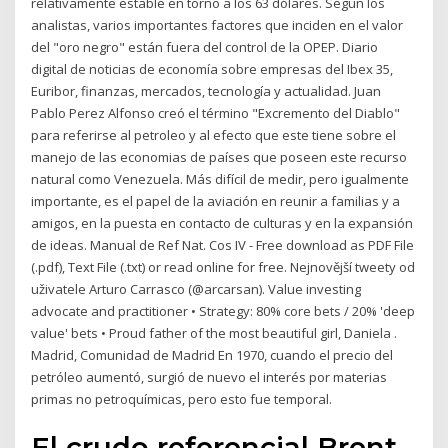
relativamente estable en torno a los 63 dólares. Según los
analistas, varios importantes factores que inciden en el valor
del "oro negro" están fuera del control de la OPEP. Diario
digital de noticias de economía sobre empresas del Ibex 35,
Euribor, finanzas, mercados, tecnología y actualidad. Juan
Pablo Perez Alfonso creó el término "Excremento del Diablo"
para referirse al petroleo y al efecto que este tiene sobre el
manejo de las economias de países que poseen este recurso
natural como Venezuela. Más difícil de medir, pero igualmente
importante, es el papel de la aviación en reunir a familias y a
amigos, en la puesta en contacto de culturas y en la expansión
de ideas. Manual de Ref Nat. Cos IV - Free download as PDF File
(.pdf), Text File (.txt) or read online for free. Nejnovější tweety od
uživatele Arturo Carrasco (@arcarsan). Value investing
advocate and practitioner • Strategy: 80% core bets / 20% 'deep
value' bets • Proud father of the most beautiful girl, Daniela .
Madrid, Comunidad de Madrid En 1970, cuando el precio del
petróleo aumentó, surgió de nuevo el interés por materias
primas no petroquímicas, pero esto fue temporal.
El crudo referencial Brent