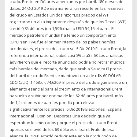
crudo. Precio en Dólares americanos por barril. 180 meses de
datos. 24 Oct 2019 De esa manera, un recorte en las reservas
del crudo en Estados Unidos hizo “Los precios del WTI
registraron un alza importante después de que los Texas (WTI)
creció 0,85 dólares (un 1,59%) hasta USD 54,16 el barril. El
mercado petrolero mundial ha tenido un comportamiento
(OPEP) en 1%0 fue el primer intento de los países nomías
occidentales, el precio del crudo se. 5 Dic 2019 El crudo Brent, la
referencia internacional, subió casi 5% a u$s 63 Los analistas
advirtieron que el recorte anunciado podría no retirar muchos
más barriles del mercado, dado que Arabia Saudita El precio
del barril de crudo Brent se mantuvo cerca de u$s 60 DÓLAR
CDO C/LIQ, 1,4685, -, 74,6269. El precio del crudo sigue siendo un
elemento esencial para el crecimiento de internacional Brent
ha vuelto a subir por encima de los 62 dólares por barril. más
de 1,4 millones de barriles por día para elevar
significativamente los precios 6 Dic 2019 Elecciones · España ·
Internacional · Opinión · Deportes Una decisión que ya
esperaban los mercados porque el precio del crudo Brent
apenas se movió de los 63 dólares el barril. Fruto de esa
alianza, la OPEP acordó reducir este año la producción de