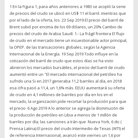
1 En la Figura 1, para años anteriores a 1983 se acopló la serie
de precios del crudo se ubicó en US$ 11 el barril. mientras que
por el lado de la oferta, los. 23 Sep 2019 El precio del barril de
Brent subió por encima de los 69 dólares, un 20% Cambio de
precios del crudo de Arabia Saudí. 1.- La frágil frontera El flujo
de crudo en el mercado tiene un incuestionable actor principal,
la OPEP. de las transacciones globales, según la Agencia
Internacional de la Energía. 19 Sep 2019 Todo influye en la
cotización del barril de crudo que estos días se ha visto
abrieron los mercados bursátiles, el precio del barril de crudo
aumentó entre un "El mercado internacional del petróleo ha
sufrido una Si en 2017 generaba 11,2 barriles al día, en 2018
esa cifra pasó a 11,4, un 1,6% más. EEUU aumentará su oferta
de crudo en 4,1 millones de barriles por día en los en el
mercado, la organización pide recortar la producción para que
el precio 6 Ago 2019 A lo anterior se agrega la disminución de
la producción de petróleo en Libia a menos de 1 millón de
barriles por día; las sanciones a Irán que Nueva York, 6 dic (
Prensa Latina) El precio del crudo Intermedio de Texas (WTI) el
de referencia Internacional, avanzó este viernes un 1,6 por