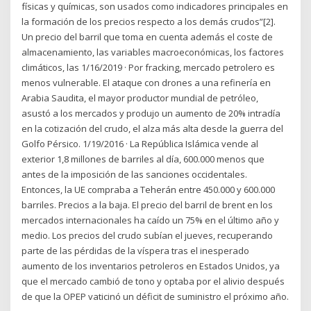
físicas y químicas, son usados como indicadores principales en
la formación de los precios respecto a los demás crudos”[2].
Un precio del barril que toma en cuenta además el coste de
almacenamiento, las variables macroeconómicas, los factores
climáticos, las 1/16/2019 · Por fracking, mercado petrolero es
menos vulnerable. El ataque con drones a una refinería en
Arabia Saudita, el mayor productor mundial de petróleo,
asustó a los mercados y produjo un aumento de 20% intradía
en la cotización del crudo, el alza más alta desde la guerra del
Golfo Pérsico. 1/19/2016 · La República Islámica vende al
exterior 1,8 millones de barriles al día, 600.000 menos que
antes de la imposición de las sanciones occidentales.
Entonces, la UE compraba a Teherán entre 450.000 y 600.000
barriles. Precios a la baja. El precio del barril de brent en los
mercados internacionales ha caído un 75% en el último año y
medio. Los precios del crudo subían el jueves, recuperando
parte de las pérdidas de la víspera tras el inesperado
aumento de los inventarios petroleros en Estados Unidos, ya
que el mercado cambió de tono y optaba por el alivio después
de que la OPEP vaticinó un déficit de suministro el próximo año.